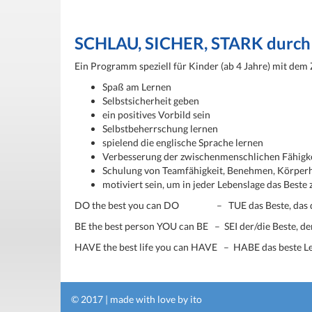
SCHLAU, SICHER, STARK durch 
Ein Programm speziell für Kinder (ab 4 Jahre) mit dem 
Spaß am Lernen
Selbstsicherheit geben
ein positives Vorbild sein
Selbstbeherrschung lernen
spielend die englische Sprache lernen
Verbesserung der zwischenmenschlichen Fähigk
Schulung von Teamfähigkeit, Benehmen, Körper
motiviert sein, um in jeder Lebenslage das Beste
DO the best you can DO – TUE das Beste, das du
BE the best person YOU can BE – SEI der/die Beste, der
HAVE the best life you can HAVE – HABE das beste Le
© 2017 | made with love by
ito