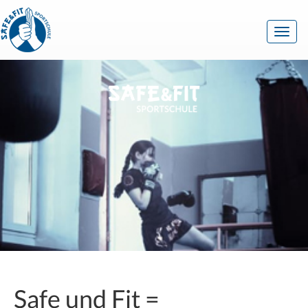
Togg
navi
Safe und Fit =